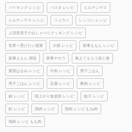
バイキング レシピ
パスタ レシピ
ヒルナンデス
ヒルナンデス レシピ
リュウジ
レンコン レシピ
上沼恵美子のおしゃべりクッキング レシピ
世界一受けたい授業
大根 レシピ
家事えもん レシピ
家事えもん 掃除
家事ヤロウ
教えてもらう前と後
栗原はるみ レシピ
牛肉 レシピ
男子ごはん
男子ごはん レシピ
豆腐 レシピ
豚肉 レシピ
鍋 レシピ
雨上がり食楽部 レシピ
餃子 レシピ
鮭 レシピ
鶏肉 レシピ
鶏肉 レシピ むね肉
鶏肉 レシピ もも肉