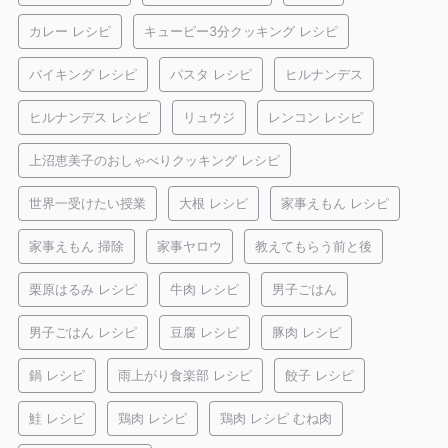
カレー レシピ
キューピー3分クッキング レシピ
バイキング レシピ
パスタ レシピ
ヒルナンデス
ヒルナンデス レシピ
リュウジ
レンコン レシピ
上沼恵美子のおしゃべりクッキング レシピ
世界一受けたい授業
大根 レシピ
家事えもん レシピ
家事えもん 掃除
家事ヤロウ
教えてもらう前と後
栗原はるみ レシピ
牛肉 レシピ
男子ごはん
男子ごはん レシピ
豆腐 レシピ
豚肉 レシピ
鍋 レシピ
雨上がり食楽部 レシピ
餃子 レシピ
鮭 レシピ
鶏肉 レシピ
鶏肉 レシピ むね肉