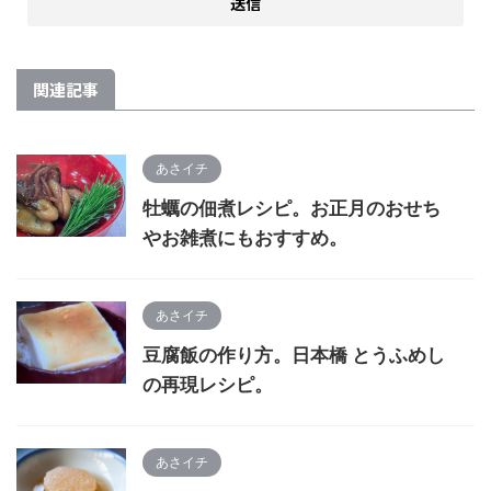
関連記事
あさイチ
牡蠣の佃煮レシピ。お正月のおせち
やお雑煮にもおすすめ。
あさイチ
豆腐飯の作り方。日本橋 とうふめし
の再現レシピ。
あさイチ