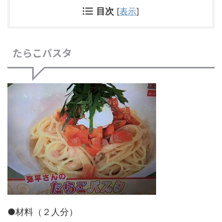
目次
[
表示
]
たらこパスタ
●材料（２人分）