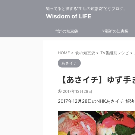
知ってると得する”生活の知恵袋”的なブログ。
Wisdom of LIFE
”食”の知恵袋
”掃除”の知恵袋
HOME
>
食の知恵袋
>
TV番組別レシピ
>
あさイチ
【あさイチ】ゆず手
2017年12月28日
2017年12月28日のNHKあさイチ