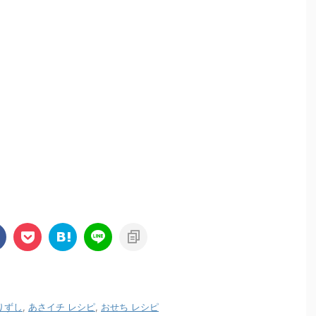
りずし
,
あさイチ レシピ
,
おせち レシピ