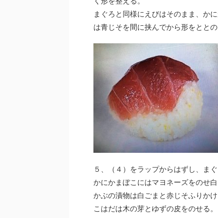
く形を整える。
まぐろと同様にえびはそのまま、かに
は青じそを間に挟んでから形をととの
５、（４）をラップからはずし、まぐ
かにかまぼこにはマヨネーズをのせ白
かぶの漬物は白ごまと赤じそふりかけ
こはだは木の芽とゆずの皮をのせる。