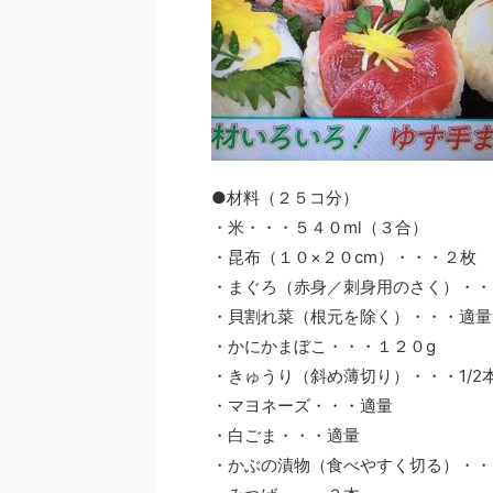
●材料（２５コ分）
・米・・・５４０ml（３合）
・昆布（１０×２０cm）・・・２枚
・まぐろ（赤身／刺身用のさく）・・
・貝割れ菜（根元を除く）・・・適量
・かにかまぼこ・・・１２０g
・きゅうり（斜め薄切り）・・・1/2
・マヨネーズ・・・適量
・白ごま・・・適量
・かぶの漬物（食べやすく切る）・・