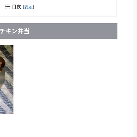
目次
[
表示
]
チキン弁当