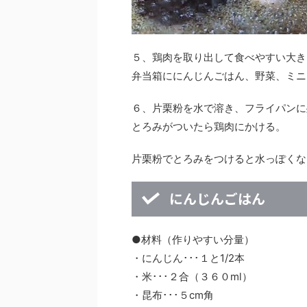
５、鶏肉を取り出して食べやすい大き
弁当箱ににんじんごはん、野菜、ミニ
６、片栗粉を水で溶き、フライパンに
とろみがついたら鶏肉にかける。
片栗粉でとろみをつけると水っぽくな
にんじんごはん
●材料（作りやすい分量）
・にんじん･･･１と1/2本
・米･･･２合（３６０ml）
・昆布･･･５cm角