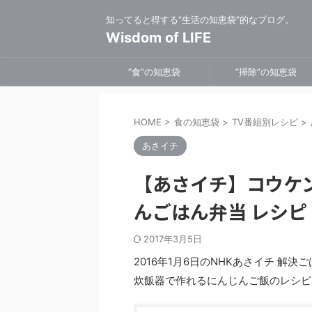
知ってると得する”生活の知恵袋”的なブログ。
Wisdom of LIFE
”食”の知恵袋
”掃除”の知恵袋
HOME
>
食の知恵袋
>
TV番組別レシピ
>
あさイチ
【あさイチ】コウケ
んごはん弁当 レシピ
2017年3月5日
2016年1月6日のNHKあさイチ 
炊飯器で作れるにんじんご飯のレシピ