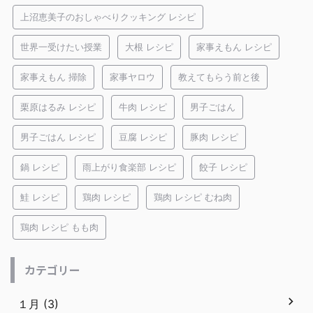
上沼恵美子のおしゃべりクッキング レシピ
世界一受けたい授業
大根 レシピ
家事えもん レシピ
家事えもん 掃除
家事ヤロウ
教えてもらう前と後
栗原はるみ レシピ
牛肉 レシピ
男子ごはん
男子ごはん レシピ
豆腐 レシピ
豚肉 レシピ
鍋 レシピ
雨上がり食楽部 レシピ
餃子 レシピ
鮭 レシピ
鶏肉 レシピ
鶏肉 レシピ むね肉
鶏肉 レシピ もも肉
カテゴリー
１月 (3)