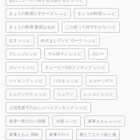
あのニュースで得する人損する人 レシピ
きょうの料理ビギナーズ レシピ
きょうの料理 レシピ
きょうの料理 栗原はるみ
この差って何ですか?レシピ
なす レシピ
めざましテレビ ローラ レシピ
アレンジレシピ
ウル得マン レシピ
カレー
カレー レシピ
キューピー3分クッキング レシピ
バイキング レシピ
パスタ レシピ
ヒルナンデス
ヒルナンデス レシピ
リュウジ
レンコン レシピ
上沼恵美子のおしゃべりクッキング レシピ
世界一受けたい授業
大根 レシピ
家事えもん レシピ
家事えもん 掃除
家事ヤロウ
教えてもらう前と後