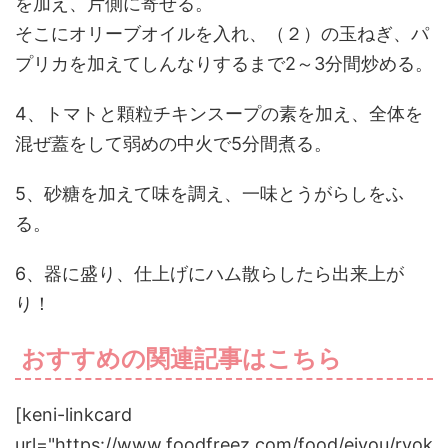
を加え、片側に寄せる。
そこにオリーブオイルを入れ、（２）の玉ねぎ、パ
プリカを加えてしんなりするまで2～3分間炒める。
4、トマトと顆粒チキンスープの素を加え、全体を
混ぜ蓋をして弱めの中火で5分間煮る。
5、砂糖を加えて味を調え、一味とうがらしをふ
る。
6、器に盛り、仕上げにハム散らしたら出来上が
り！
おすすめの関連記事はこちら
[keni-linkcard
url="https://www.foodfreez.com/food/eiyou/ryok