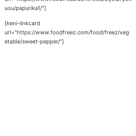
uou/papurika1/"]
[keni-linkcard
url="https://www.foodfreez.com/food/freez/veg
etable/sweet-pepper/"]