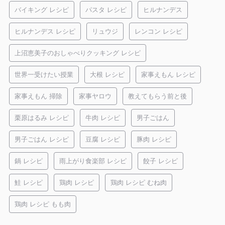
バイキング レシピ
パスタ レシピ
ヒルナンデス
ヒルナンデス レシピ
リュウジ
レンコン レシピ
上沼恵美子のおしゃべりクッキング レシピ
世界一受けたい授業
大根 レシピ
家事えもん レシピ
家事えもん 掃除
家事ヤロウ
教えてもらう前と後
栗原はるみ レシピ
牛肉 レシピ
男子ごはん
男子ごはん レシピ
豆腐 レシピ
豚肉 レシピ
鍋 レシピ
雨上がり食楽部 レシピ
餃子 レシピ
鮭 レシピ
鶏肉 レシピ
鶏肉 レシピ むね肉
鶏肉 レシピ もも肉