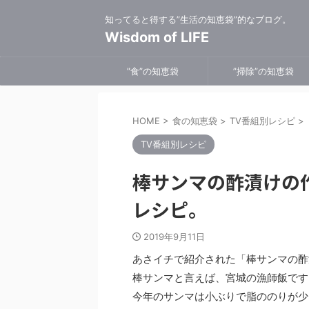
知ってると得する”生活の知恵袋”的なブログ。
Wisdom of LIFE
”食”の知恵袋
”掃除”の知恵袋
HOME
>
食の知恵袋
>
TV番組別レシピ
>
TV番組別レシピ
棒サンマの酢漬けの
レシピ。
2019年9月11日
あさイチで紹介された「棒サンマの酢
棒サンマと言えば、宮城の漁師飯です
今年のサンマは小ぶりで脂ののりが少