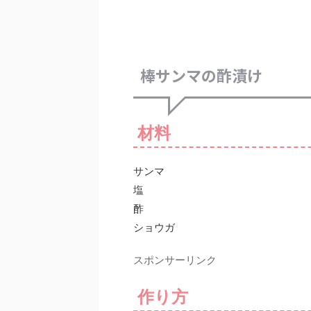
棒サンマの酢漬け
材料
サンマ
塩
酢
ショウガ
スポンサーリンク
作り方