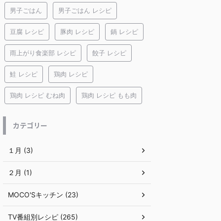
男子ごはん
男子ごはん レシピ
豆腐 レシピ
豚肉 レシピ
鍋 レシピ
雨上がり食楽部 レシピ
餃子 レシピ
鮭 レシピ
鶏肉 レシピ
鶏肉 レシピ むね肉
鶏肉 レシピ もも肉
カテゴリー
１月 (3)
２月 (1)
MOCO'Sキッチン (23)
TV番組別レシピ (265)