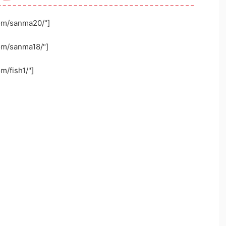
com/sanma20/"]
com/sanma18/"]
m/fish1/"]