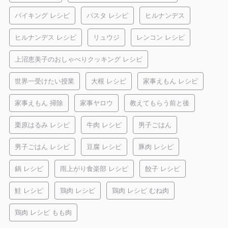
バイキング レシピ
パスタ レシピ
ヒルナンデス
ヒルナンデス レシピ
リュウジ
レンコン レシピ
上沼恵美子のおしゃべりクッキング レシピ
世界一受けたい授業
大根 レシピ
家事えもん レシピ
家事えもん 掃除
家事ヤロウ
教えてもらう前と後
栗原はるみ レシピ
牛肉 レシピ
男子ごはん
男子ごはん レシピ
豆腐 レシピ
豚肉 レシピ
鍋 レシピ
雨上がり食楽部 レシピ
餃子 レシピ
鮭 レシピ
鶏肉 レシピ
鶏肉 レシピ むね肉
鶏肉 レシピ もも肉