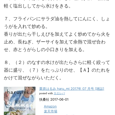
軽く塩出ししてから水けをきる。
７、フライパンにサラダ油を熱してにんにく、しょ
うがを入れて炒める。
香りが出たら干しえびを加えてよく炒めてから火を
止め、長ねぎ、ザーサイを加えて余熱で混ぜ合わ
せ、赤とうがらしの小口きりを加える。
８、（２）のなすの水けが出たらさらに軽く絞って
器に盛り、（７）をたっぷりのせ、【Ａ】のたれを
かけて混ぜながらいただく。
栗原はるみ haru_mi 2017年 07 月号 [雑誌]
カエレバ
posted with
扶桑社 2017-06-01
Amazon
楽天市場