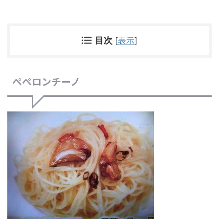
目次
[
表示
]
ペペロンチーノ