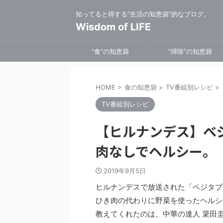
知ってると得する”生活の知恵袋”的なブログ。
Wisdom of LIFE
”食”の知恵袋
”掃除”の知恵袋
HOME
>
食の知恵袋
>
TV番組別レシピ
>
TV番組別レシピ
【ヒルナンデス】ベ
肉なしでヘルシー。
2019年9月5日
ヒルナンデスで放送された「ベジタブ
ひき肉の代わりに野菜を使ったヘルシ
教えてくれたのは、中華の達人 簗田