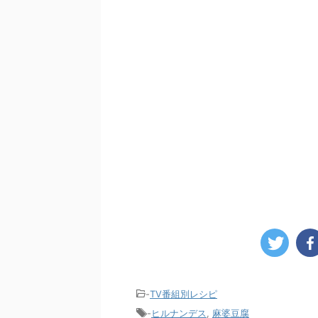
-
TV番組別レシピ
-
ヒルナンデス
,
麻婆豆腐