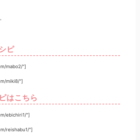
。
シピ
com/mabo2/"]
om/miki8/"]
ピはこちら
m/ebichiri1/"]
om/reishabu1/"]