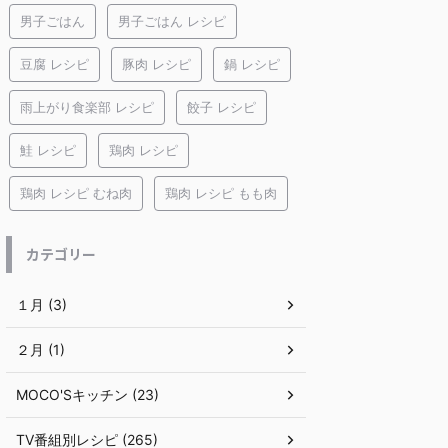
男子ごはん
男子ごはん レシピ
豆腐 レシピ
豚肉 レシピ
鍋 レシピ
雨上がり食楽部 レシピ
餃子 レシピ
鮭 レシピ
鶏肉 レシピ
鶏肉 レシピ むね肉
鶏肉 レシピ もも肉
カテゴリー
１月 (3)
２月 (1)
MOCO'Sキッチン (23)
TV番組別レシピ (265)