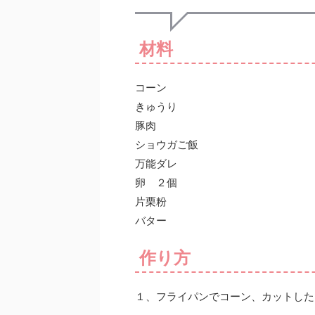
材料
コーン
きゅうり
豚肉
ショウガご飯
万能ダレ
卵 ２個
片栗粉
バター
作り方
１、フライパンでコーン、カットした