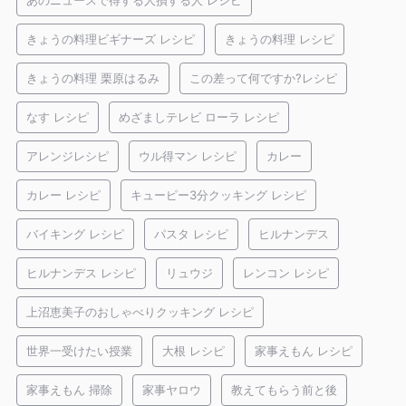
あのニュースで得する人損する人 レシピ
きょうの料理ビギナーズ レシピ
きょうの料理 レシピ
きょうの料理 栗原はるみ
この差って何ですか?レシピ
なす レシピ
めざましテレビ ローラ レシピ
アレンジレシピ
ウル得マン レシピ
カレー
カレー レシピ
キューピー3分クッキング レシピ
バイキング レシピ
パスタ レシピ
ヒルナンデス
ヒルナンデス レシピ
リュウジ
レンコン レシピ
上沼恵美子のおしゃべりクッキング レシピ
世界一受けたい授業
大根 レシピ
家事えもん レシピ
家事えもん 掃除
家事ヤロウ
教えてもらう前と後