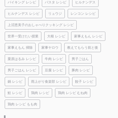
バイキング レシピ
パスタ レシピ
ヒルナンデス
ヒルナンデス レシピ
リュウジ
レンコン レシピ
上沼恵美子のおしゃべりクッキング レシピ
世界一受けたい授業
大根 レシピ
家事えもん レシピ
家事えもん 掃除
家事ヤロウ
教えてもらう前と後
栗原はるみ レシピ
牛肉 レシピ
男子ごはん
男子ごはん レシピ
豆腐 レシピ
豚肉 レシピ
鍋 レシピ
雨上がり食楽部 レシピ
餃子 レシピ
鮭 レシピ
鶏肉 レシピ
鶏肉 レシピ むね肉
鶏肉 レシピ もも肉