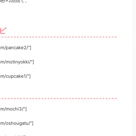
0秒×2回焼く。
ピ
com/pancake2/"]
om/motinyokki/"]
om/cupcake1/"]
com/mochi3/"]
com/oshougatu/"]