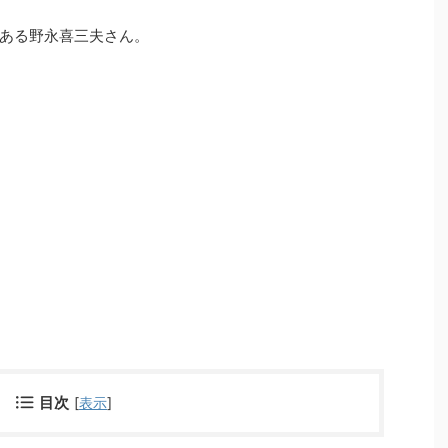
ある野永喜三夫さん。
目次
[
表示
]