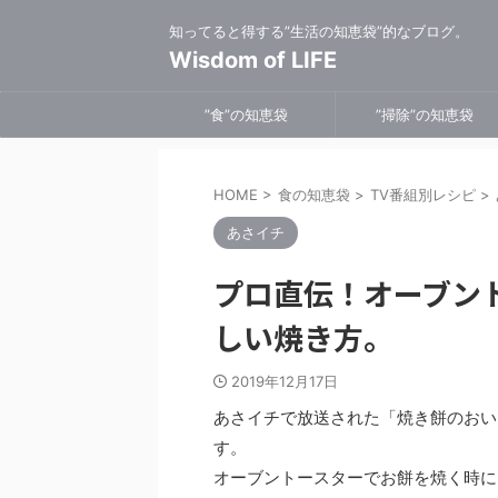
知ってると得する”生活の知恵袋”的なブログ。
Wisdom of LIFE
”食”の知恵袋
”掃除”の知恵袋
HOME
>
食の知恵袋
>
TV番組別レシピ
>
あさイチ
プロ直伝！オーブン
しい焼き方。
2019年12月17日
あさイチで放送された「焼き餅のおい
す。
オーブントースターでお餅を焼く時に