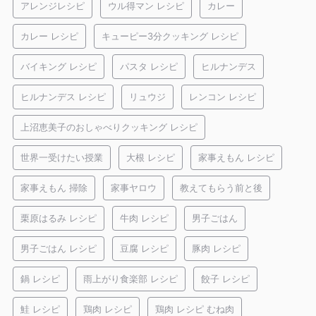
アレンジレシピ
ウル得マン レシピ
カレー
カレー レシピ
キューピー3分クッキング レシピ
バイキング レシピ
パスタ レシピ
ヒルナンデス
ヒルナンデス レシピ
リュウジ
レンコン レシピ
上沼恵美子のおしゃべりクッキング レシピ
世界一受けたい授業
大根 レシピ
家事えもん レシピ
家事えもん 掃除
家事ヤロウ
教えてもらう前と後
栗原はるみ レシピ
牛肉 レシピ
男子ごはん
男子ごはん レシピ
豆腐 レシピ
豚肉 レシピ
鍋 レシピ
雨上がり食楽部 レシピ
餃子 レシピ
鮭 レシピ
鶏肉 レシピ
鶏肉 レシピ むね肉