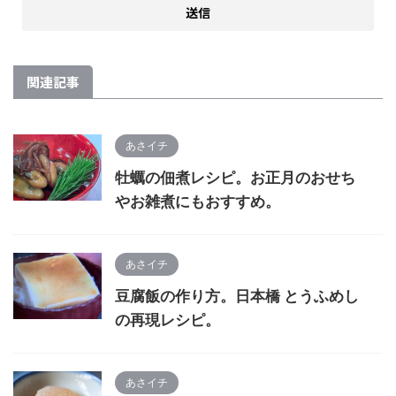
関連記事
あさイチ
牡蠣の佃煮レシピ。お正月のおせち
やお雑煮にもおすすめ。
あさイチ
豆腐飯の作り方。日本橋 とうふめし
の再現レシピ。
あさイチ