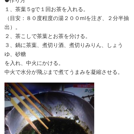
●作り方
１、茶葉５gで１回お茶を入れる。
（目安：８０度程度の湯２００mlを注ぎ、２分半抽
出）。
２、茶こしで茶葉とお茶を分ける。
３、鍋に茶葉、煮切り酒、煮切りみりん、しょう
ゆ、砂糖
を入れ、中火にかける。
中火で水分が飛ぶまで煮てうまみを凝縮させる。