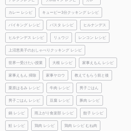
カレー レシピ
キューピー3分クッキング レシピ
バイキング レシピ
パスタ レシピ
ヒルナンデス
ヒルナンデス レシピ
リュウジ
レンコン レシピ
上沼恵美子のおしゃべりクッキング レシピ
世界一受けたい授業
大根 レシピ
家事えもん レシピ
家事えもん 掃除
家事ヤロウ
教えてもらう前と後
栗原はるみ レシピ
牛肉 レシピ
男子ごはん
男子ごはん レシピ
豆腐 レシピ
豚肉 レシピ
鍋 レシピ
雨上がり食楽部 レシピ
餃子 レシピ
鮭 レシピ
鶏肉 レシピ
鶏肉 レシピ むね肉