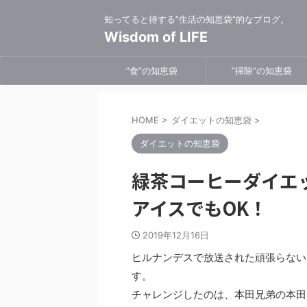
知ってると得する”生活の知恵袋”的なブログ。
Wisdom of LIFE
”食”の知恵袋
”掃除”の知恵袋
HOME
>
ダイエットの知恵袋
>
ダイエットの知恵袋
緑茶コーヒーダイエ
アイスでもOK！
2019年12月16日
ヒルナンデスで放送された頑張らない
す。
チャレンジしたのは、本田兄弟の本田