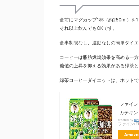
食前にマグカップ1杯（約250ml）を
それ以上飲んでもOKです。
食事制限なし、運動なしの簡単ダイエ
コーヒーは脂肪燃焼効果を高める一方
糖値の上昇を抑える効果がある緑茶と
緑茶コーヒーダイエットは、ホットで
ファイン
カテキン
created by
Rin
ファイン(FI
Amazo