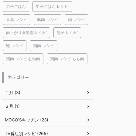
男子ごはん
男子ごはん レシピ
豆腐 レシピ
豚肉 レシピ
鍋 レシピ
雨上がり食楽部 レシピ
餃子 レシピ
鮭 レシピ
鶏肉 レシピ
鶏肉 レシピ むね肉
鶏肉 レシピ もも肉
カテゴリー
１月 (3)
２月 (1)
MOCO'Sキッチン (23)
TV番組別レシピ (265)