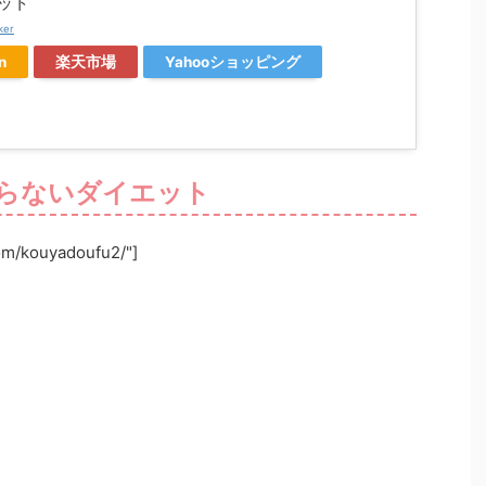
ット
ker
n
楽天市場
Yahooショッピング
らないダイエット
com/kouyadoufu2/"]