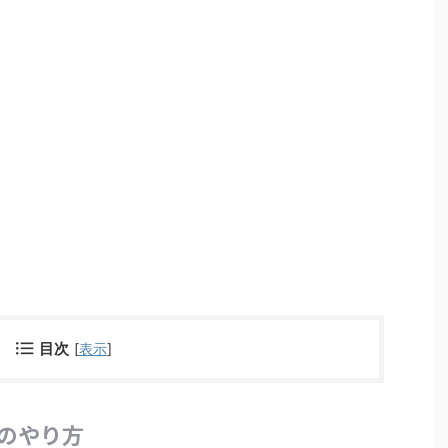
目次
[
表示
]
のやり方