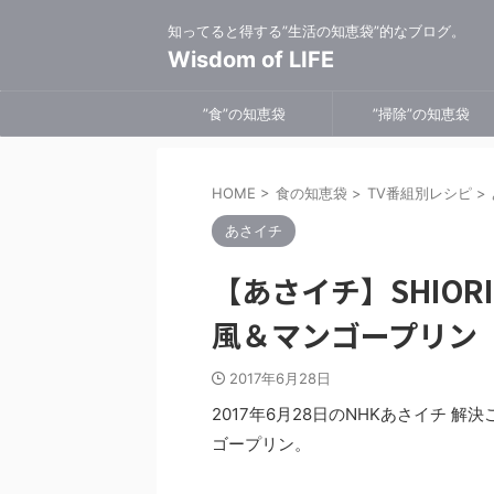
知ってると得する”生活の知恵袋”的なブログ。
Wisdom of LIFE
”食”の知恵袋
”掃除”の知恵袋
HOME
>
食の知恵袋
>
TV番組別レシピ
>
あさイチ
【あさイチ】SHIO
風＆マンゴープリン
2017年6月28日
2017年6月28日のNHKあさイチ 解
ゴープリン。