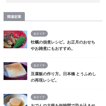
関連記事
あさイチ
牡蠣の佃煮レシピ。お正月のおせち
やお雑煮にもおすすめ。
あさイチ
豆腐飯の作り方。日本橋 とうふめし
の再現レシピ。
あさイチ
おでんの大根を短時間で染み込ませ