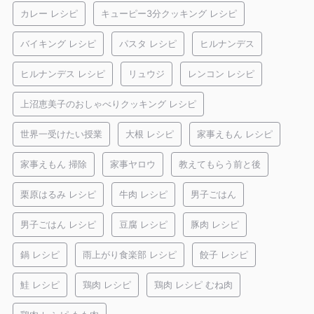
カレー レシピ
キューピー3分クッキング レシピ
バイキング レシピ
パスタ レシピ
ヒルナンデス
ヒルナンデス レシピ
リュウジ
レンコン レシピ
上沼恵美子のおしゃべりクッキング レシピ
世界一受けたい授業
大根 レシピ
家事えもん レシピ
家事えもん 掃除
家事ヤロウ
教えてもらう前と後
栗原はるみ レシピ
牛肉 レシピ
男子ごはん
男子ごはん レシピ
豆腐 レシピ
豚肉 レシピ
鍋 レシピ
雨上がり食楽部 レシピ
餃子 レシピ
鮭 レシピ
鶏肉 レシピ
鶏肉 レシピ むね肉