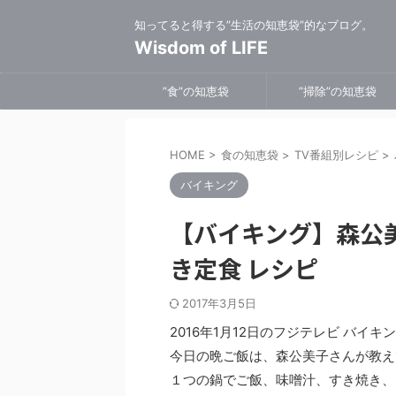
知ってると得する”生活の知恵袋”的なブログ。
Wisdom of LIFE
”食”の知恵袋
”掃除”の知恵袋
HOME
>
食の知恵袋
>
TV番組別レシピ
>
バイキング
【バイキング】森公
き定食 レシピ
2017年3月5日
2016年1月12日のフジテレビ バ
今日の晩ご飯は、森公美子さんが教え
１つの鍋でご飯、味噌汁、すき焼き、