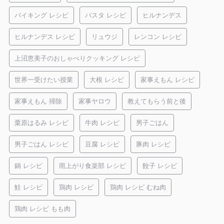
バイキング レシピ
パスタ レシピ
ヒルナンデス
ヒルナンデス レシピ
リュウジ
レンコン レシピ
上沼恵美子のおしゃべりクッキング レシピ
世界一受けたい授業
大根 レシピ
家事えもん レシピ
家事えもん 掃除
家事ヤロウ
教えてもらう前と後
栗原はるみ レシピ
牛肉 レシピ
男子ごはん
男子ごはん レシピ
豆腐 レシピ
豚肉 レシピ
鍋 レシピ
雨上がり食楽部 レシピ
餃子 レシピ
鮭 レシピ
鶏肉 レシピ
鶏肉 レシピ むね肉
鶏肉 レシピ もも肉