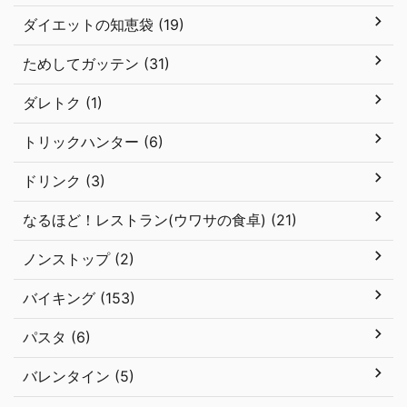
ダイエットの知恵袋 (19)
ためしてガッテン (31)
ダレトク (1)
トリックハンター (6)
ドリンク (3)
なるほど！レストラン(ウワサの食卓) (21)
ノンストップ (2)
バイキング (153)
パスタ (6)
バレンタイン (5)