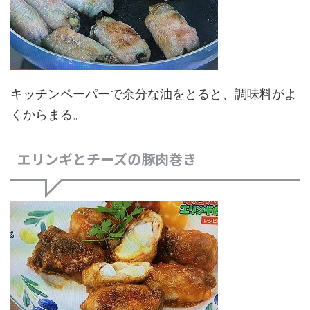
キッチンペーパーで余分な油をとると、調味料がよ
くからまる。
エリンギとチーズの豚肉巻き