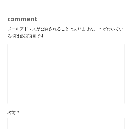
comment
メールアドレスが公開されることはありません。
*
が付いてい
る欄は必須項目です
名前
*