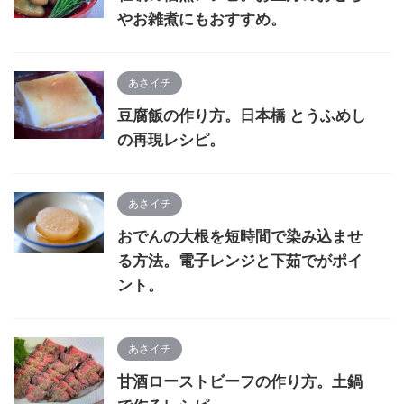
やお雑煮にもおすすめ。
あさイチ
豆腐飯の作り方。日本橋 とうふめし
の再現レシピ。
あさイチ
おでんの大根を短時間で染み込ませ
る方法。電子レンジと下茹でがポイ
ント。
あさイチ
甘酒ローストビーフの作り方。土鍋