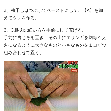
2、梅干しはつぶしてペーストにして、【A】を加
えてタレを作る。
3、3.豚肉の細い方を手前にして広げる。
手前に青じそを置き、その上にエリンギを均等な太
さになるように大きなものと小さなものを１コずつ
組み合わせて置く。