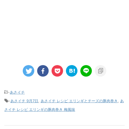
-
あさイチ
-
あさイチ 9月7日
,
あさイチ レシピ エリンギとチーズの豚肉巻き
,
あ
さイチ レシピ エリンギの豚肉巻き 梅風味