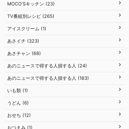
MOCO'Sキッチン (23)
TV番組別レシピ (265)
アイスクリーム (1)
あさイチ (323)
あさチャン (68)
あのニュースで得する人損する人 (24)
あのニュースで得する人損する人 (183)
いも類 (1)
うどん (6)
おせち (12)
おつまみ (1)