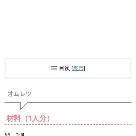
目次
[
表示
]
オムレツ
材料（1人分）
卵 3個