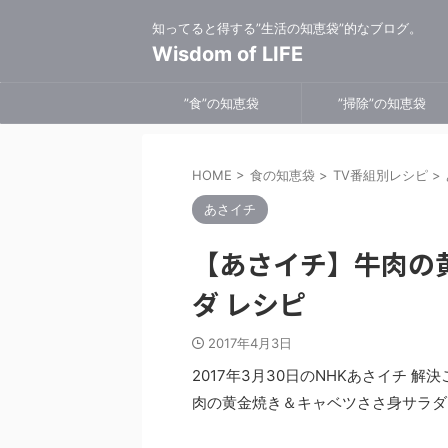
知ってると得する”生活の知恵袋”的なブログ。
Wisdom of LIFE
”食”の知恵袋
”掃除”の知恵袋
HOME
>
食の知恵袋
>
TV番組別レシピ
>
あさイチ
【あさイチ】牛肉の
ダ レシピ
2017年4月3日
2017年3月30日のNHKあさイチ 
肉の黄金焼き＆キャベツささ身サラダ