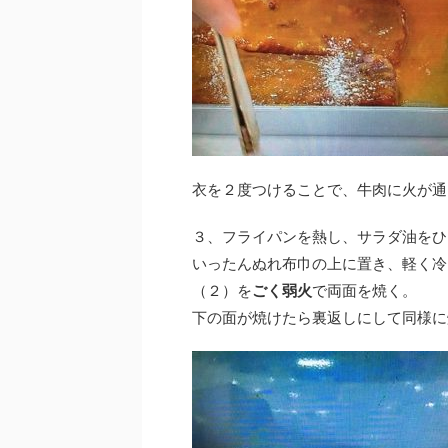
衣を２度つけることで、牛肉に火が通
３、フライパンを熱し、サラダ油をひ
いったんぬれ布巾の上に置き、軽く冷
（２）を
ごく弱火
で両面を焼く。
下の面が焼けたら裏返しにして同様に