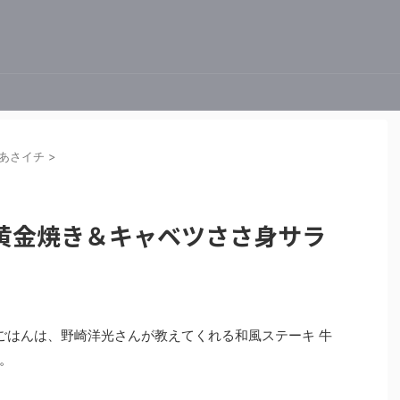
あさイチ
>
黄金焼き＆キャベツささ身サラ
解決ごはんは、野崎洋光さんが教えてくれる和風ステーキ 牛
。