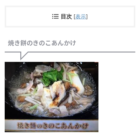
目次
[
表示
]
焼き餅のきのこあんかけ