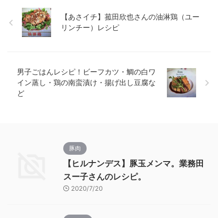
【あさイチ】菰田欣也さんの油淋鶏（ユー
リンチー）レシピ
男子ごはんレシピ！ビーフカツ・鯛の白ワ
イン蒸し・鶏の南蛮漬け・揚げ出し豆腐な
ど
豚肉
【ヒルナンデス】豚玉メンマ。業務田
スー子さんのレシピ。
2020/7/20