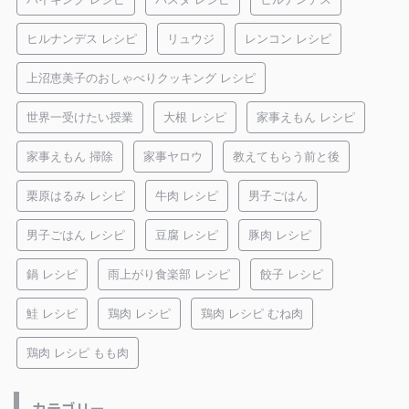
ヒルナンデス レシピ
リュウジ
レンコン レシピ
上沼恵美子のおしゃべりクッキング レシピ
世界一受けたい授業
大根 レシピ
家事えもん レシピ
家事えもん 掃除
家事ヤロウ
教えてもらう前と後
栗原はるみ レシピ
牛肉 レシピ
男子ごはん
男子ごはん レシピ
豆腐 レシピ
豚肉 レシピ
鍋 レシピ
雨上がり食楽部 レシピ
餃子 レシピ
鮭 レシピ
鶏肉 レシピ
鶏肉 レシピ むね肉
鶏肉 レシピ もも肉
カテゴリー