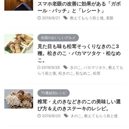
スマホ老眼の改善に効果がある「ガボ
ール・パッチ」と「レシート」
2019/8/21
教えてもらう前と後
,
老眼
全国のおいしいグルメ
見た目も味も松茸そっくりなきのこ3
種。松きのこ・バカマツタケ・松なめ
こ。
2019/9/26
きのこ
,
バカマツタケ
,
教えても
らう前と後
,
松きのこ
,
松なめこ
,
松茸
TV番組別レシピ
椎茸・えのきなどきのこの美味しい選
び方＆えのきステーキのレシピ。
2019/8/20
きのこ
,
教えてもらう前と後