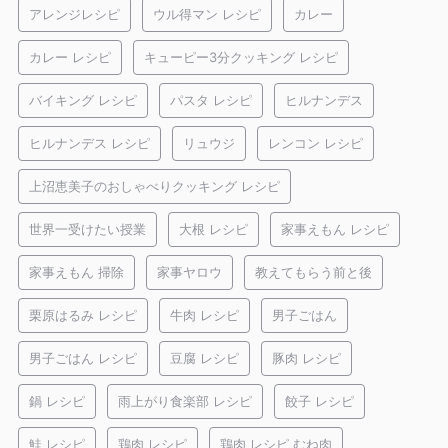
アレンジレシピ
ウル得マン レシピ
カレー
カレー レシピ
キューピー3分クッキング レシピ
バイキング レシピ
パスタ レシピ
ヒルナンデス
ヒルナンデス レシピ
リュウジ
レンコン レシピ
上沼恵美子のおしゃべりクッキング レシピ
世界一受けたい授業
大根 レシピ
家事えもん レシピ
家事えもん 掃除
家事ヤロウ
教えてもらう前と後
栗原はるみ レシピ
牛肉 レシピ
男子ごはん
男子ごはん レシピ
豆腐 レシピ
豚肉 レシピ
鍋 レシピ
雨上がり食楽部 レシピ
餃子 レシピ
鮭 レシピ
鶏肉 レシピ
鶏肉 レシピ むね肉