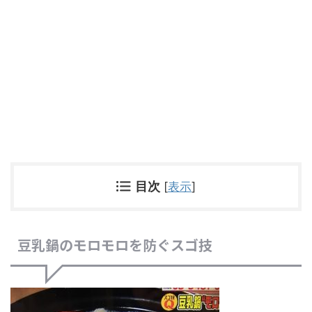
目次
[
表示
]
豆乳鍋のモロモロを防ぐスゴ技