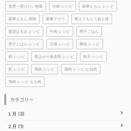
世界一受けたい授業
大根 レシピ
家事えもん レシピ
家事えもん 掃除
家事ヤロウ
教えてもらう前と後
栗原はるみ レシピ
牛肉 レシピ
男子ごはん
男子ごはん レシピ
豆腐 レシピ
豚肉 レシピ
鍋 レシピ
雨上がり食楽部 レシピ
餃子 レシピ
鮭 レシピ
鶏肉 レシピ
鶏肉 レシピ むね肉
鶏肉 レシピ もも肉
カテゴリー
１月 (3)
２月 (1)