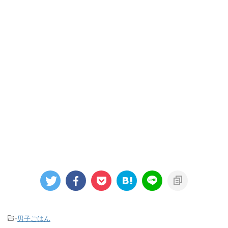
-
男子ごはん