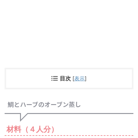
目次
[
表示
]
鯛とハーブのオーブン蒸し
材料（４人分）