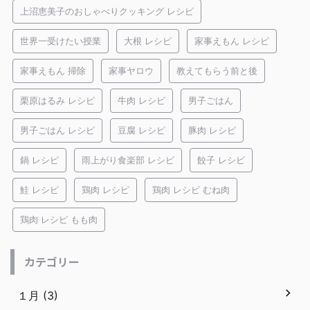
上沼恵美子のおしゃべりクッキング レシピ
世界一受けたい授業
大根 レシピ
家事えもん レシピ
家事えもん 掃除
家事ヤロウ
教えてもらう前と後
栗原はるみ レシピ
牛肉 レシピ
男子ごはん
男子ごはん レシピ
豆腐 レシピ
豚肉 レシピ
鍋 レシピ
雨上がり食楽部 レシピ
餃子 レシピ
鮭 レシピ
鶏肉 レシピ
鶏肉 レシピ むね肉
鶏肉 レシピ もも肉
カテゴリー
１月 (3)