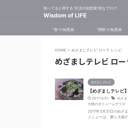
知ってると得する”生活の知恵袋”的なブログ。
Wisdom of LIFE
”食”の知恵袋
”掃除”の知恵袋
HOME
>
めざましテレビ ローラ レシピ
めざましテレビ ロー
めざましテレビ
【めざましテレビ】
2017/3/31
めざま
大根のボリュームサラダ
2017年3月31日の
メニューは、豚と大根